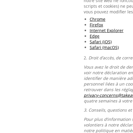
notre site web ne foncti
scripts et cookies) ne p
vous pouvez modifier les
Chrome
Firefox
Internet Explorer
Edge
Safari (iOS)
Safari (macOS)
2.
Droit d’accès, de corr
Vous avez le droit de de
voir notre déclaration e
identifier de manière ad
personnel liées à un co
retrouver dans les régl
privacy-concerns@take
quatre semaines à votr
3.
Conseils, questions et
Pour plus d’information 
volontiers à notre décla
notre politique en matiè