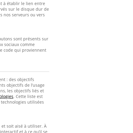
à établir le lien entre
ervés sur le disque dur de
s nos serveurs ou vers
outons sont présents sur
eaux sociaux comme
de code qui proviennent
nt : des objectifs
ts objectifs de l’usage
, les objectifs liés et
ologies
. Cette liste est
technologies utilisées
t soit aisé à utiliser. À
interactif et à ce qu’il se