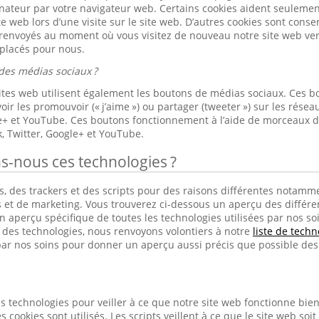
nateur par votre navigateur web. Certains cookies aident seulement 
ite web lors d’une visite sur le site web. D’autres cookies sont cons
 renvoyés au moment où vous visitez de nouveau notre site web ver
 placés pour nous.
des médias sociaux ?
sites web utilisent également les boutons de médias sociaux. Ces b
ir les promouvoir (« j’aime ») ou partager (tweeter ») sur les rés
le+ et YouTube. Ces boutons fonctionnement à l’aide de morceaux 
, Twitter, Google+ et YouTube.
ns-nous ces technologies ?
, des trackers et des scripts pour des raisons différentes notamme
s et de marketing. Vous trouverez ci-dessous un aperçu des différen
 aperçu spécifique de toutes les technologies utilisées par nos soins
s des technologies, nous renvoyons volontiers à notre
liste de techn
ar nos soins pour donner un aperçu aussi précis que possible des 
s technologies pour veiller à ce que notre site web fonctionne bien e
s cookies sont utilisés. Les scripts veillent à ce que le site web soit 