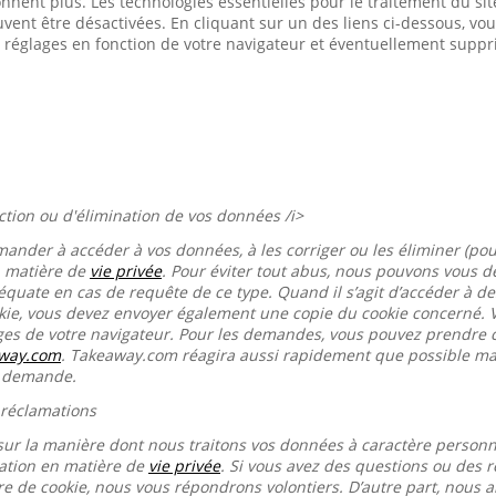
onnent plus. Les technologies essentielles pour le traitement du s
euvent être désactivées. En cliquant sur un des liens ci-dessous, 
 réglages en fonction de votre navigateur et éventuellement suppr
ection ou d'élimination de vos données /i>
mander à accéder à vos données, à les corriger ou les éliminer (pou
n matière de
vie privée
. Pour éviter tout abus, nous pouvons vous
équate en cas de requête de ce type. Quand il s’agit d’accéder à d
okie, vous devez envoyer également une copie du cookie concerné. 
ages de votre navigateur. Pour les demandes, vous pouvez prendre 
away.com
. Takeaway.com réagira aussi rapidement que possible mai
e demande.
 réclamations
sur la manière dont nous traitons vos données à caractère person
ration en matière de
vie privée
. Si vous avez des questions ou des r
re de cookie, nous vous répondrons volontiers. D’autre part, nous